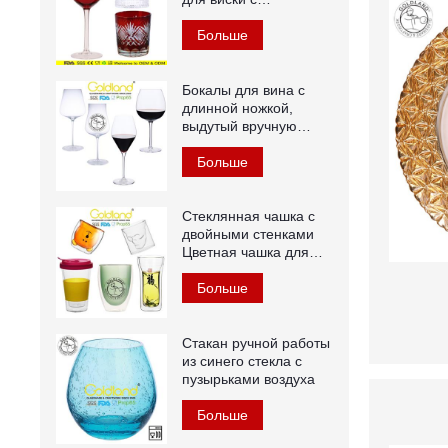
гравировкой красного
цвета
Больше
Бокалы для вина с
длинной ножкой,
выдутый вручную
хрустальный бокал
для красного вина
Больше
Стеклянная чашка с
двойными стенками
Цветная чашка для
чая из
боросиликатного
Больше
стекла
Стакан ручной работы
из синего стекла с
пузырьками воздуха
Больше