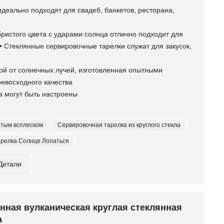
идеально подходят для свадеб, банкетов, ресторана,
бристого цвета с ударами солнца отлично подходит для
. • Стеклянные сервировочные тарелки служат для закусок,
той от солнечных лучей, изготовленная опытными
евосходного качества
вка могут быть настроены
отым всплеском
Сервировочная тарелка из круглого стекла
арелка Солнце Лопаться
Детали
нная вулканическая круглая стеклянная
а