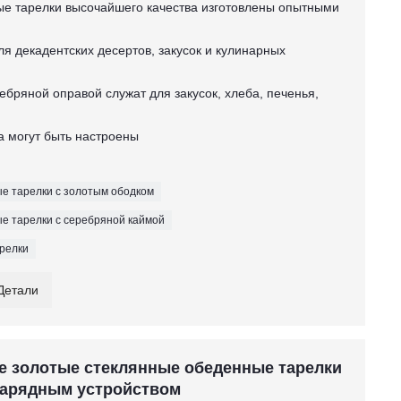
ые тарелки высочайшего качества изготовлены опытными
ля декадентских десертов, закусок и кулинарных
ребряной оправой служат для закусок, хлеба, печенья,
вка могут быть настроены
е тарелки с золотым ободком
е тарелки с серебряной каймой
релки
Детали
е золотые стеклянные обеденные тарелки
зарядным устройством