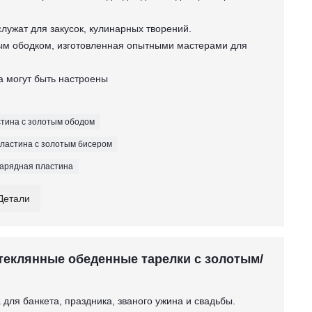
служат для закусок, кулинарных творений.
тым ободком, изготовленная опытными мастерами для
вка могут быть настроены
стина с золотым ободом
пластина с золотым бисером
зарядная пластина
Детали
теклянные обеденные тарелки с золотым/
 для банкета, праздника, званого ужина и свадьбы.