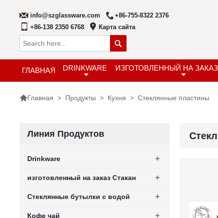
info@szglassware.com
+86-755-8322 2376
+86-138 2350 6768
Карта сайта

DRINKWARE
ИЗГОТОВЛЕННЫЙ НА ЗАКАЗ
ГЛАВНАЯ

>
Продукты
>
Кухня
>
Стеклянные пластины
Главная
Линия Продуктов
Стек
+
Drinkware
+
изготовленный на заказ Стакан
+
Стеклянные бутылки с водой
+
Кофе чай