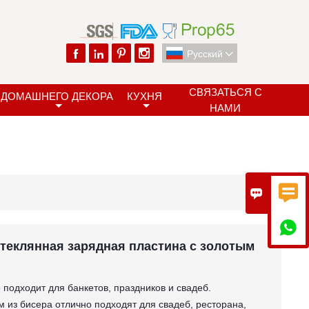




Pусский

СВЯЗАТЬСЯ С
ДОМАШНЕГО ДЕКОРА
КУХНЯ
НАМИ



стеклянная зарядная пластина с золотым
 подходит для банкетов, праздников и свадеб.
м из бисера отлично подходят для свадеб, ресторана,