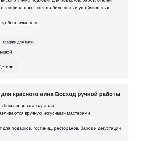
 виски отлично подходит для подарков, баров, отелей
го графина повышает стабильность и устойчивость к
огут быть изменены
графин для виски
крышкой
Детали
 для красного вина Восход ручной работы
из бессвинцового хрусталя.
тавливаются вручную искусными мастерами
т для подарков, гостиниц, ресторанов, баров и дегустаций