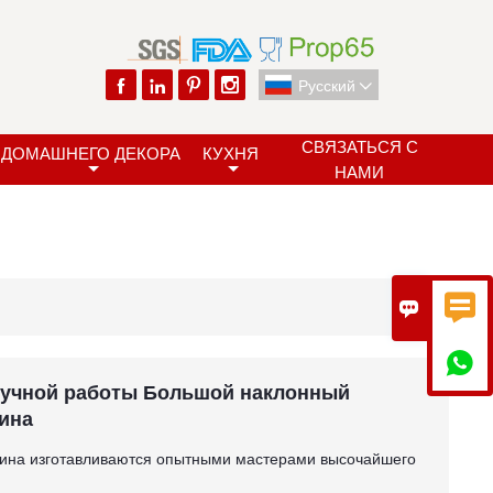




Pусский

СВЯЗАТЬСЯ С
ДОМАШНЕГО ДЕКОРА
КУХНЯ
НАМИ



ручной работы Большой наклонный
вина
вина изготавливаются опытными мастерами высочайшего