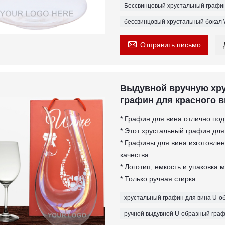
Бессвинцовый хрустальный графин
бессвинцовый хрустальный бокал 

Отправить письмо
Выдувной вручную хр
графин для красного 
* Графин для вина отлично под
* Этот хрустальный графин для
* Графины для вина изготовле
качества
* Логотип, емкость и упаковка 
* Только ручная стирка
хрустальный графин для вина U-
ручной выдувной U-образный граф