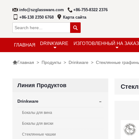
info@szglassware.com
+86-755-8322 2376
+86-138 2350 6768
Карта сайта

DRINKWARE
ИЗГОТОВЛЕННЫЙ НА ЗАКАЗ
ГЛАВНАЯ

>
Продукты
>
Drinkware
>
Стеклянные графин
Главная
Линия Продуктов
Стек
-
Drinkware
Бокалы для вина
Бокалы для виски
Стеклянные чашки