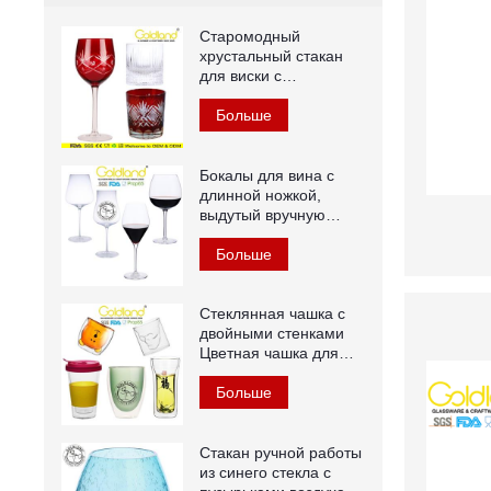
Старомодный
хрустальный стакан
для виски с
гравировкой красного
цвета
Больше
Бокалы для вина с
длинной ножкой,
выдутый вручную
хрустальный бокал
для красного вина
Больше
Стеклянная чашка с
двойными стенками
Цветная чашка для
чая из
боросиликатного
Больше
стекла
Стакан ручной работы
из синего стекла с