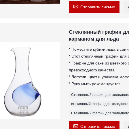

Отправить письмо
Стеклянный графин дл
карманом для льда
* Поместите кубики льда в син
* Этот стеклянный графин для 
* Графин для саке из цветног
превосходного качества
* Логотип, цвет и упаковка мог
* Рука мыть рекомендуется
Стеклянный графин для холодного
стеклянный графин для холодного
Стеклянный графин для холодного

Отправить письмо